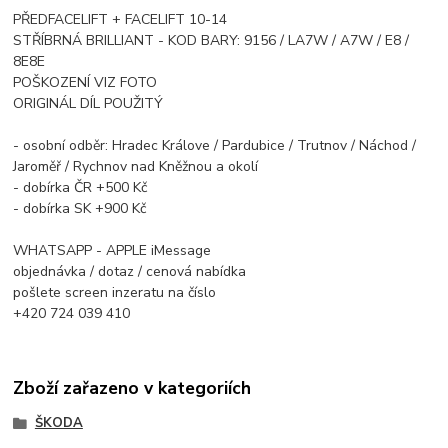
PŘEDFACELIFT + FACELIFT 10-14
STŘÍBRNÁ BRILLIANT - KOD BARY: 9156 / LA7W / A7W / E8 /
8E8E
POŠKOZENÍ VIZ FOTO
ORIGINÁL DÍL POUŽITÝ
- osobní odběr: Hradec Králove / Pardubice / Trutnov / Náchod /
Jaroměř / Rychnov nad Kněžnou a okolí
- dobírka ČR +500 Kč
- dobírka SK +900 Kč
WHATSAPP - APPLE iMessage
objednávka / dotaz / cenová nabídka
pošlete screen inzeratu na číslo
+420 724 039 410
Zboží zařazeno v kategoriích
ŠKODA