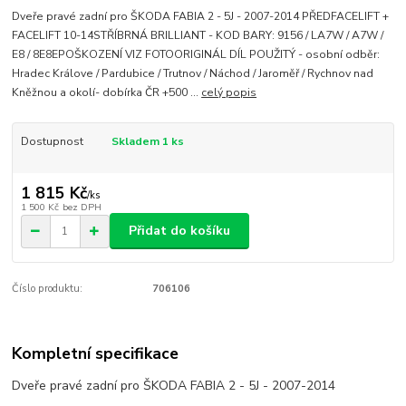
Dveře pravé zadní pro ŠKODA FABIA 2 - 5J - 2007-2014 PŘEDFACELIFT +
FACELIFT 10-14STŘÍBRNÁ BRILLIANT - KOD BARY: 9156 / LA7W / A7W /
E8 / 8E8EPOŠKOZENÍ VIZ FOTOORIGINÁL DÍL POUŽITÝ - osobní odběr:
Hradec Králove / Pardubice / Trutnov / Náchod / Jaroměř / Rychnov nad
Kněžnou a okolí- dobírka ČR +500 ...
celý popis
Dostupnost
Skladem 1 ks
1 815 Kč
/
ks
1 500 Kč
bez DPH
Přidat do košíku
Číslo produktu:
706106
Kompletní specifikace
Dveře pravé zadní pro ŠKODA FABIA 2 - 5J - 2007-2014