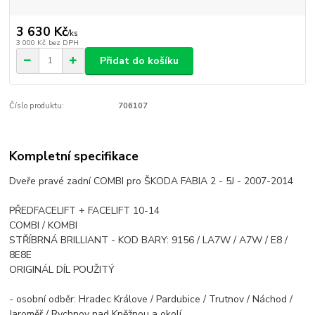
3 630 Kč
/
ks
3 000 Kč
bez DPH
Přidat do košíku
Číslo produktu:
706107
Kompletní specifikace
Dveře pravé zadní COMBI pro ŠKODA FABIA 2 - 5J - 2007-2014
PŘEDFACELIFT + FACELIFT 10-14
COMBI / KOMBI
STŘÍBRNÁ BRILLIANT - KOD BARY: 9156 / LA7W / A7W / E8 /
8E8E
ORIGINÁL DÍL POUŽITÝ
- osobní odběr: Hradec Králove / Pardubice / Trutnov / Náchod /
Jaroměř / Rychnov nad Kněžnou a okolí