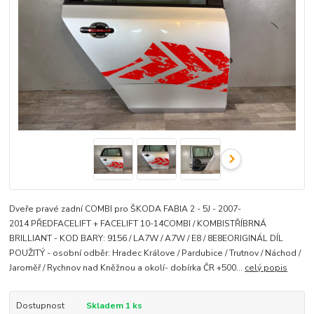
Dveře pravé zadní COMBI pro ŠKODA FABIA 2 - 5J - 2007-
2014 PŘEDFACELIFT + FACELIFT 10-14COMBI / KOMBISTŘÍBRNÁ
BRILLIANT - KOD BARY: 9156 / LA7W / A7W / E8 / 8E8EORIGINÁL DÍL
POUŽITÝ - osobní odběr: Hradec Králove / Pardubice / Trutnov / Náchod /
Jaroměř / Rychnov nad Kněžnou a okolí- dobírka ČR +500...
celý popis
Dostupnost
Skladem 1 ks