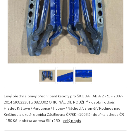
Levý přední a pravý přední pant kapoty pro ŠKODA FABIA 2 - 5J - 2007-
2014 5J08233015J0823302 ORIGINÁL DÍL POUŽITÝ - osobní odběr:
Hradec Králove / Pardubice / Trutnov / Náchod / Jaroměř / Rychnov nad
Kněžnou a okolí- dobírka Zásilkovna ČR/SK +100 Kč- dobírka adresa ČR
+150 Kč- dobírka adresa SK +250...
celý popis