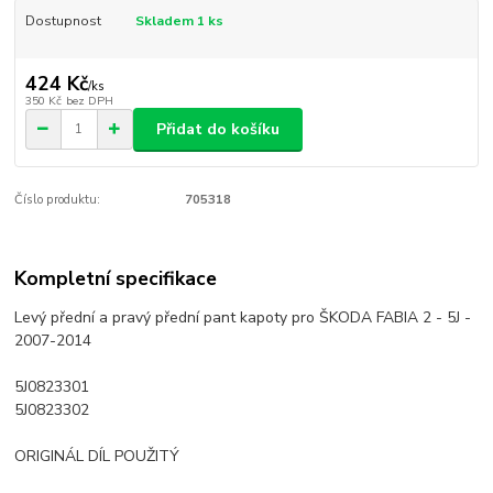
Dostupnost
Skladem 1 ks
424 Kč
/
ks
350 Kč
bez DPH
Přidat do košíku
Číslo produktu:
705318
Kompletní specifikace
Levý přední a pravý přední pant kapoty pro ŠKODA FABIA 2 - 5J -
2007-2014
5J0823301
5J0823302
ORIGINÁL DÍL POUŽITÝ