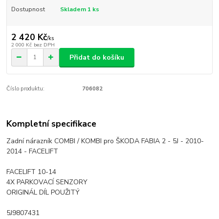
Dostupnost
Skladem 1 ks
2 420 Kč
/
ks
2 000 Kč
bez DPH
Přidat do košíku
Číslo produktu:
706082
Kompletní specifikace
Zadní nárazník COMBI / KOMBI pro ŠKODA FABIA 2 - 5J - 2010-
2014 - FACELIFT
FACELIFT 10-14
4X PARKOVACÍ SENZORY
ORIGINÁL DÍL POUŽITÝ
5J9807431