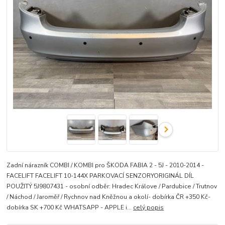
Zadní nárazník COMBI / KOMBI pro ŠKODA FABIA 2 - 5J - 2010-2014 -
FACELIFT FACELIFT 10-144X PARKOVACÍ SENZORYORIGINÁL DÍL
POUŽITÝ 5J9807431 - osobní odběr: Hradec Králove / Pardubice / Trutnov
/ Náchod / Jaroměř / Rychnov nad Kněžnou a okolí- dobírka ČR +350 Kč-
dobírka SK +700 Kč WHATSAPP - APPLE i...
celý popis