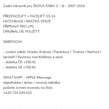
Zadní nárazník pro ŠKODA FABIA 2 - 5J - 2007-2014
PŘEDFACELIFT + FACELIFT 10-14
HATCHBACK / KRÁTKÁ VERZE
PŘIPRAVA PRO LPG
ORIGINÁL DÍL POUŽITÝ
5J6807421H
- osobní odběr: Hradec Králove / Pardubice / Trutnov / Náchod /
Jaroměř / Rychnov nad Kněžnou a okolí
- dobírka ČR +350 Kč
- dobírka SK +700 Kč
WHATSAPP - APPLE iMessage
objednávka / dotaz / cenová nabídka
pošlete screen inzeratu na číslo
+420 724 039 410