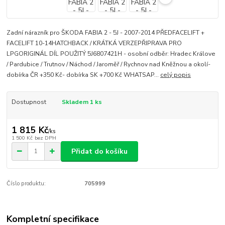
Zadní nárazník pro ŠKODA FABIA 2 - 5J - 2007-2014 PŘEDFACELIFT +
FACELIFT 10-14HATCHBACK / KRÁTKÁ VERZEPŘIPRAVA PRO
LPGORIGINÁL DÍL POUŽITÝ 5J6807421H - osobní odběr: Hradec Králove
/ Pardubice / Trutnov / Náchod / Jaroměř / Rychnov nad Kněžnou a okolí-
dobírka ČR +350 Kč- dobírka SK +700 Kč WHATSAP...
celý popis
Dostupnost
Skladem 1 ks
1 815 Kč
/
ks
1 500 Kč
bez DPH
Přidat do košíku
Číslo produktu:
705999
Kompletní specifikace