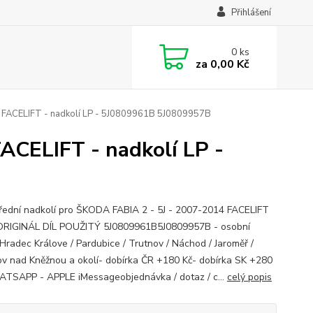
Přihlášení
0
ks
za
0,00 Kč
 FACELIFT - nadkolí LP - 5J0809961B 5J0809957B
ACELIFT - nadkolí LP -
řední nadkolí pro ŠKODA FABIA 2 - 5J - 2007-2014 FACELIFT
RIGINÁL DÍL POUŽITÝ 5J0809961B5J0809957B - osobní
 Hradec Králove / Pardubice / Trutnov / Náchod / Jaroměř /
v nad Kněžnou a okolí- dobírka ČR +180 Kč- dobírka SK +280
TSAPP - APPLE iMessageobjednávka / dotaz / c...
celý popis