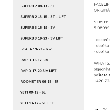
FACELIF
SUPERB 2 08-13 - 3T
ORIGINÁ
SUPERB 2 13-15 - 3T - LIFT
5J0809
SUPERB 3 15-19 - 3V
5J0809
SUPERB 3 19-23 - 3V LIFT
- osobní 
- dobírk
SCALA 19-23 - 657
- dobírk
RAPID 12-17 5JA
WHATSA
objednávk
RAPID 17-20 5JA LIFT
pošlete s
+420 72
ROOMSTER 06-15 - 5J
YETI 09-12 - 5L
YETI 13-17 - 5L LIFT