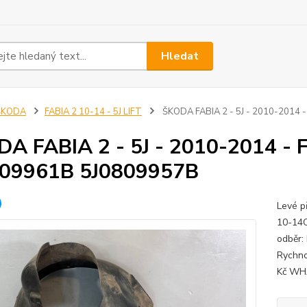
Hledat
ŠKODA
FABIA 2 10-14 - 5J LIFT
ŠKODA FABIA 2 - 5J - 2010-2014 -
A FABIA 2 - 5J - 2010-2014 - F
809961B 5J0809957B
Levé p
10-14O
odběr:
Rychno
Kč WHA