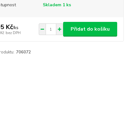
tupnost
Skladem 1 ks
5 Kč
/
ks
Přidat do košíku
 Kč
bez DPH
roduktu:
706072