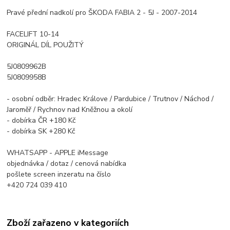
Pravé přední nadkolí pro ŠKODA FABIA 2 - 5J - 2007-2014
FACELIFT 10-14
ORIGINÁL DÍL POUŽITÝ
5J0809962B
5J0809958B
- osobní odběr: Hradec Králove / Pardubice / Trutnov / Náchod /
Jaroměř / Rychnov nad Kněžnou a okolí
- dobírka ČR +180 Kč
- dobírka SK +280 Kč
WHATSAPP - APPLE iMessage
objednávka / dotaz / cenová nabídka
pošlete screen inzeratu na číslo
+420 724 039 410
Zboží zařazeno v kategoriích