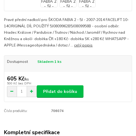
Pravé přední nadkolí pro ŠKODA FABIA 2 - 5J - 2007-2014 FACELIFT 10-
14ORIGINÁL DÍL POUŽITÝ 5J0809962B5J0809958B - osobní odběr:
Hradec Králove / Pardubice / Trutnov / Náchod / Jaroměř / Rychnov nad
Kněžnou a okolí- dobírka ČR +180 Kč- dobírka SK +280 Kč WHATSAPP -
APPLE iMessageobjednávka / dotaz / ...
celý popis
Dostupnost
Skladem 1 ks
605 Kč
/
ks
500 Kč
bez DPH
Přidat do košíku
Číslo produktu:
706074
Kompletní specifikace