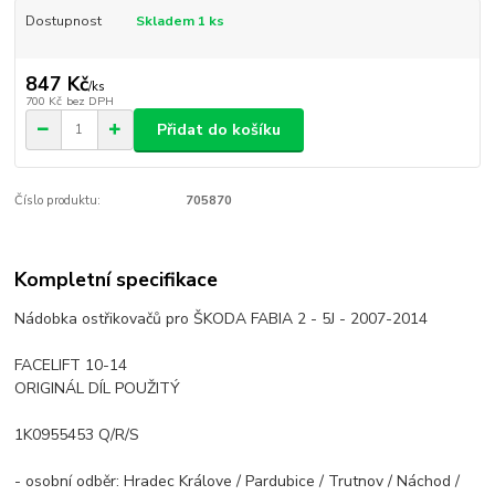
Dostupnost
Skladem 1 ks
847 Kč
/
ks
700 Kč
bez DPH
Přidat do košíku
Číslo produktu:
705870
Kompletní specifikace
Nádobka ostřikovačů pro ŠKODA FABIA 2 - 5J - 2007-2014
FACELIFT 10-14
ORIGINÁL DÍL POUŽITÝ
1K0955453 Q/R/S
- osobní odběr: Hradec Králove / Pardubice / Trutnov / Náchod /