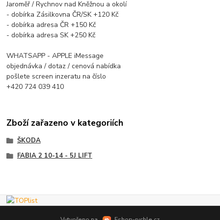
Jaroměř / Rychnov nad Kněžnou a okolí
- dobírka Zásilkovna ČR/SK +120 Kč
- dobírka adresa ČR +150 Kč
- dobírka adresa SK +250 Kč
WHATSAPP - APPLE iMessage
objednávka / dotaz / cenová nabídka
pošlete screen inzeratu na číslo
+420 724 039 410
Zboží zařazeno v kategoriích
ŠKODA
FABIA 2 10-14 - 5J LIFT
Vytvořeno na
Eshop-rychle.cz