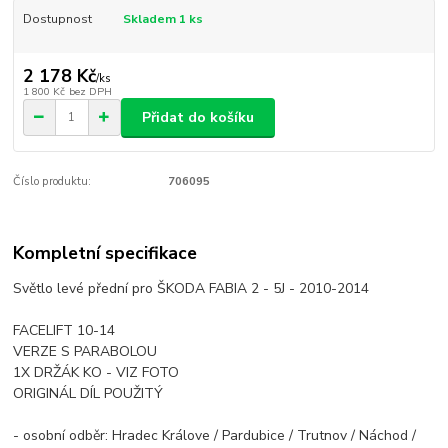
Dostupnost
Skladem 1 ks
2 178 Kč
/
ks
1 800 Kč
bez DPH
Přidat do košíku
Číslo produktu:
706095
Kompletní specifikace
Světlo levé přední pro ŠKODA FABIA 2 - 5J - 2010-2014
FACELIFT 10-14
VERZE S PARABOLOU
1X DRŽÁK KO - VIZ FOTO
ORIGINÁL DÍL POUŽITÝ
- osobní odběr: Hradec Králove / Pardubice / Trutnov / Náchod /