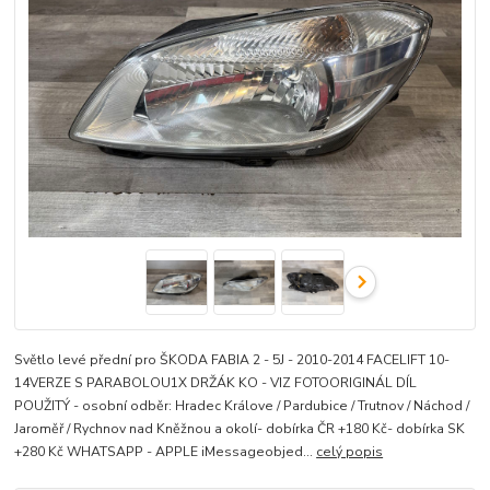
Světlo levé přední pro ŠKODA FABIA 2 - 5J - 2010-2014 FACELIFT 10-
14VERZE S PARABOLOU1X DRŽÁK KO - VIZ FOTOORIGINÁL DÍL
POUŽITÝ - osobní odběr: Hradec Králove / Pardubice / Trutnov / Náchod /
Jaroměř / Rychnov nad Kněžnou a okolí- dobírka ČR +180 Kč- dobírka SK
+280 Kč WHATSAPP - APPLE iMessageobjed...
celý popis