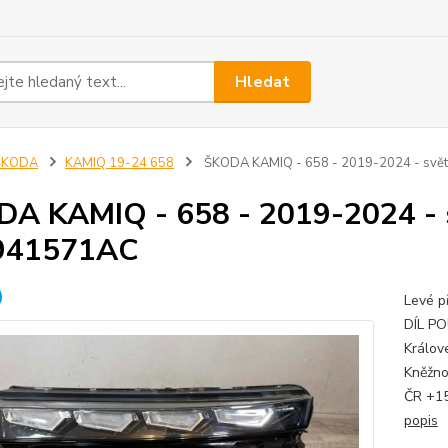
Hledat
ŠKODA
KAMIQ 19-24 658
ŠKODA KAMIQ - 658 - 2019-2024 - svě
A KAMIQ - 658 - 2019-2024 - 
941571AC
Levé p
DÍL PO
Králov
Kněžno
ČR +15
popis