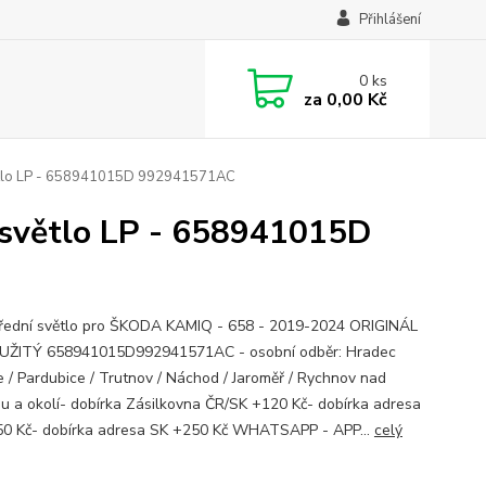
Přihlášení
0
ks
za
0,00 Kč
tlo LP - 658941015D 992941571AC
světlo LP - 658941015D
řední světlo pro ŠKODA KAMIQ - 658 - 2019-2024 ORIGINÁL
UŽITÝ 658941015D992941571AC - osobní odběr: Hradec
e / Pardubice / Trutnov / Náchod / Jaroměř / Rychnov nad
u a okolí- dobírka Zásilkovna ČR/SK +120 Kč- dobírka adresa
0 Kč- dobírka adresa SK +250 Kč WHATSAPP - APP...
celý