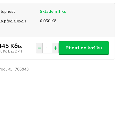
tupnost
Skladem 1 ks
a před slevou
6 050 Kč
445 Kč
/
ks
Přidat do košíku
00 Kč
bez DPH
roduktu:
705943