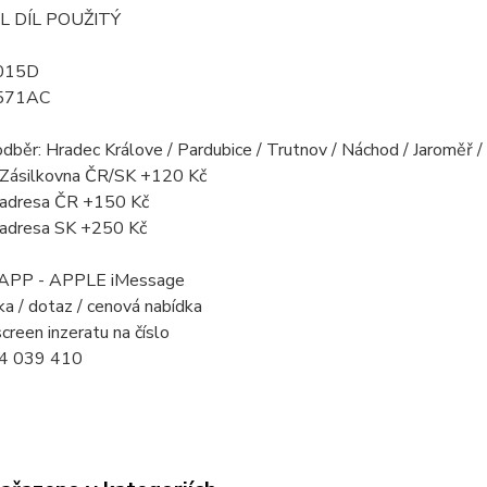
L DÍL POUŽITÝ
015D
571AC
odběr: Hradec Králove / Pardubice / Trutnov / Náchod / Jaroměř 
a Zásilkovna ČR/SK +120 Kč
a adresa ČR +150 Kč
a adresa SK +250 Kč
PP - APPLE iMessage
a / dotaz / cenová nabídka
creen inzeratu na číslo
4 039 410