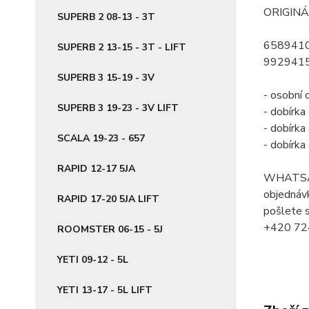
ORIGINÁ
SUPERB 2 08-13 - 3T
658941
SUPERB 2 13-15 - 3T - LIFT
992941
SUPERB 3 15-19 - 3V
- osobní 
SUPERB 3 19-23 - 3V LIFT
- dobírk
- dobírk
SCALA 19-23 - 657
- dobírk
RAPID 12-17 5JA
WHATSA
objednávk
RAPID 17-20 5JA LIFT
pošlete s
+420 72
ROOMSTER 06-15 - 5J
YETI 09-12 - 5L
YETI 13-17 - 5L LIFT