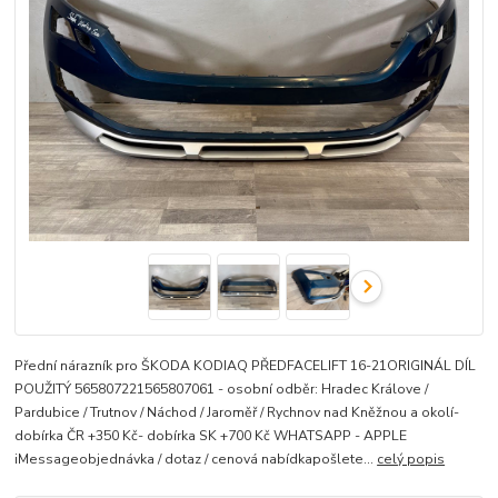
Přední nárazník pro ŠKODA KODIAQ PŘEDFACELIFT 16-21ORIGINÁL DÍL
POUŽITÝ 565807221565807061 - osobní odběr: Hradec Králove /
Pardubice / Trutnov / Náchod / Jaroměř / Rychnov nad Kněžnou a okolí-
dobírka ČR +350 Kč- dobírka SK +700 Kč WHATSAPP - APPLE
iMessageobjednávka / dotaz / cenová nabídkapošlete...
celý popis