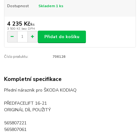
Dostupnost
Skladem 1 ks
4 235 Kč
/
ks
3 500 Kč
bez DPH
Přidat do košíku
Číslo produktu:
706126
Kompletní specifikace
Přední nárazník pro ŠKODA KODIAQ
PŘEDFACELIFT 16-21
ORIGINÁL DÍL POUŽITÝ
565807221
565807061