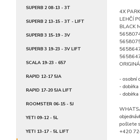
SUPERB 2 08-13 - 3T
4X PAR
LEHČÍ P
SUPERB 2 13-15 - 3T - LIFT
BLACK M
565807
SUPERB 3 15-19 - 3V
565807
565864
SUPERB 3 19-23 - 3V LIFT
565864
SCALA 19-23 - 657
ORIGINÁ
RAPID 12-17 5JA
- osobní 
- dobírk
RAPID 17-20 5JA LIFT
- dobírk
ROOMSTER 06-15 - 5J
WHATSA
objednávk
YETI 09-12 - 5L
pošlete s
+420 72
YETI 13-17 - 5L LIFT