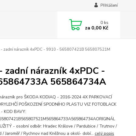
Přihlášení
0
ks
za
0,00 Kč
- zadní nárazník 4xPDC - 9910 - 565807421B 565807521M
 zadní nárazník 4xPDC -
565864733A 565864734A
 nárazník pro ŠKODA KODIAQ - 2016-2024 4X PARKOVACÍ
RYLEHČÍ POŠKOZENÍ SPODNÍHO PLASTU VIZ FOTOBLACK
 - KOD BAVY:
65807421B565807521M565864733A565864734AORIGINÁL
UŽITÝ - osobní odběr: Hradec Králove / Pardubice / Trutnov /
 / Jaroměř / Rychnov nad Kněžnou a okolí- dobí...
celý popis