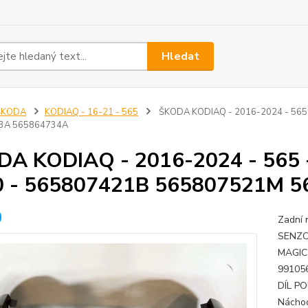
Hledat
ŠKODA
KODIAQ - 16-21 - 565
ŠKODA KODIAQ - 2016-2024 - 565 
3A 565864734A
A KODIAQ - 2016-2024 - 565 -
0 - 565807421B 565807521M 
Zadní
SENZO
MAGIC
99105
DÍL PO
Náchod