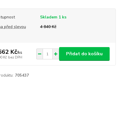
tupnost
Skladem 1 ks
a před slevou
4 840 Kč
662 Kč
/
ks
Přidat do košíku
00 Kč
bez DPH
roduktu:
705437