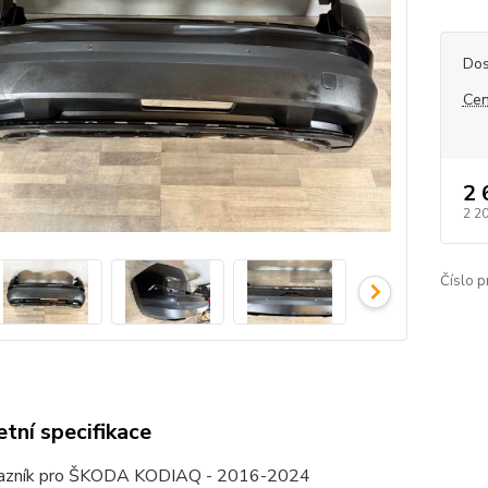
Dos
Cen
2 
2 2
Číslo p
tní specifikace
razník pro ŠKODA KODIAQ - 2016-2024