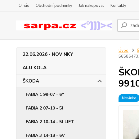
O nás
Obchodní podmínky
Jak nakupovat
Kontakty
Úvod
22.06.2026 - NOVINKY
56586473
ALU KOLA
ŠKOD
991
ŠKODA
FABIA 1 99-07 - 6Y
Novinka
FABIA 2 07-10 - 5J
FABIA 2 10-14 - 5J LIFT
FABIA 3 14-18 - 6V