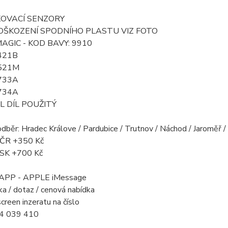
KOVACÍ SENZORY
OŠKOZENÍ SPODNÍHO PLASTU VIZ FOTO
AGIC - KOD BAVY: 9910
421B
521M
733A
734A
L DÍL POUŽITÝ
odběr: Hradec Králove / Pardubice / Trutnov / Náchod / Jaroměř 
a ČR +350 Kč
a SK +700 Kč
PP - APPLE iMessage
a / dotaz / cenová nabídka
creen inzeratu na číslo
4 039 410