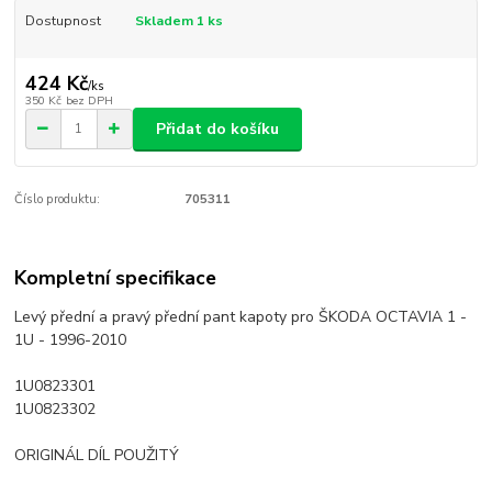
Dostupnost
Skladem 1 ks
424 Kč
/
ks
350 Kč
bez DPH
Přidat do košíku
Číslo produktu:
705311
Kompletní specifikace
Levý přední a pravý přední pant kapoty pro ŠKODA OCTAVIA 1 -
1U - 1996-2010
1U0823301
1U0823302
ORIGINÁL DÍL POUŽITÝ