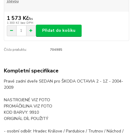
slevou
1 573 Kč
/
ks
1 300 Kč
bez DPH
Přidat do košíku
Číslo produktu:
704985
Kompletní specifikace
Pravé zadní dveře SEDAN pro ŠKODA OCTAVIA 2 - 1Z - 2004-
2009
NASTROJENÉ VIZ FOTO
PROMÁČKLINA VIZ FOTO
KOD BARVY: 9910
ORIGINÁL DÍL POUŽITÝ
- osobní odběr: Hradec Králove / Pardubice / Trutnov / Náchod /