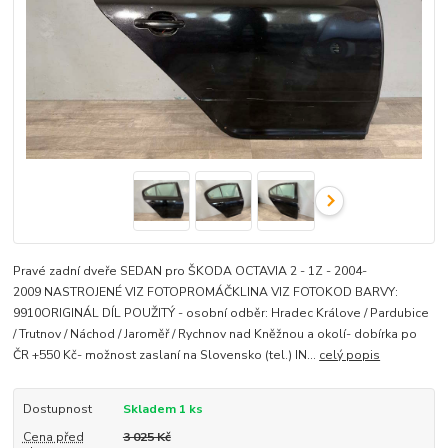
Pravé zadní dveře SEDAN pro ŠKODA OCTAVIA 2 - 1Z - 2004-
2009 NASTROJENÉ VIZ FOTOPROMÁČKLINA VIZ FOTOKOD BARVY:
9910ORIGINÁL DÍL POUŽITÝ - osobní odběr: Hradec Králove / Pardubice
/ Trutnov / Náchod / Jaroměř / Rychnov nad Kněžnou a okolí- dobírka po
ČR +550 Kč- možnost zaslaní na Slovensko (tel.) IN...
celý popis
Dostupnost
Skladem 1 ks
Cena před
3 025 Kč