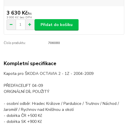
3 630 Kč
/
ks
3 000 Kč
bez DPH
Přidat do košíku
Číslo produktu:
706080
Kompletní specifikace
Kapota pro ŠKODA OCTAVIA 2 - 1Z - 2004-2009
PŘEDFACELIFT 04-09
ORIGNÁLNÍ DÍL POUŽITÝ
- osobní odběr: Hradec Králove / Pardubice / Trutnov / Náchod /
Jaroměř / Rychnov nad Kněžnou a okolí
- dobírka ČR +500 Kč
- dobírka SK +900 Kč