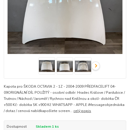
Kapota pro ŠKODA OCTAVIA 2 - 1Z - 2004-2009 PŘEDFACELIFT 04-
09ORIGNÁLNÍ DÍL POUŽITÝ - osobní odběr: Hradec Králove / Pardubice /
Trutnov / Náchod / Jaroměř / Rychnov nad Kněžnou a okolí- dobírka ČR
+500 Kč- dobírka SK +900 Kč WHATSAPP - APPLE iMessageobjednávka
/ dotaz / cenová nabídkapošlete screen...
celý popis
Dostupnost
Skladem 1 ks