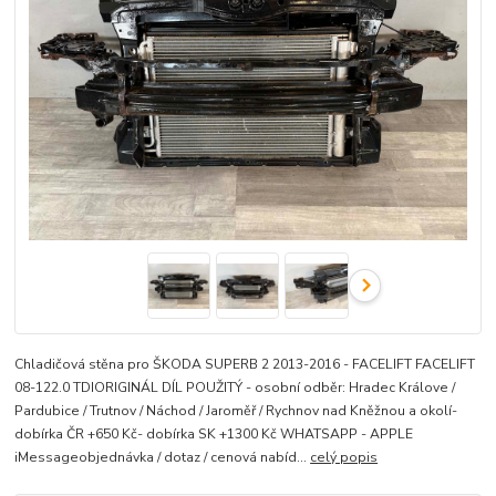
Chladičová stěna pro ŠKODA SUPERB 2 2013-2016 - FACELIFT FACELIFT
08-122.0 TDIORIGINÁL DÍL POUŽITÝ - osobní odběr: Hradec Králove /
Pardubice / Trutnov / Náchod / Jaroměř / Rychnov nad Kněžnou a okolí-
dobírka ČR +650 Kč- dobírka SK +1300 Kč WHATSAPP - APPLE
iMessageobjednávka / dotaz / cenová nabíd...
celý popis