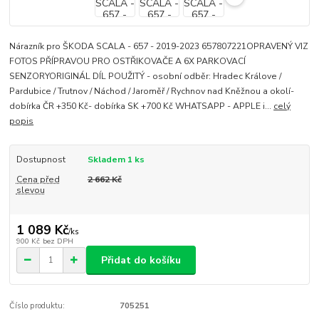
Nárazník pro ŠKODA SCALA - 657 - 2019-2023 657807221OPRAVENÝ VIZ
FOTOS PŘÍPRAVOU PRO OSTŘIKOVAČE A 6X PARKOVACÍ
SENZORYORIGINÁL DÍL POUŽITÝ - osobní odběr: Hradec Králove /
Pardubice / Trutnov / Náchod / Jaroměř / Rychnov nad Kněžnou a okolí-
dobírka ČR +350 Kč- dobírka SK +700 Kč WHATSAPP - APPLE i...
celý
popis
Dostupnost
Skladem 1 ks
Cena před
2 662 Kč
slevou
1 089 Kč
/
ks
900 Kč
bez DPH
Přidat do košíku
Číslo produktu:
705251