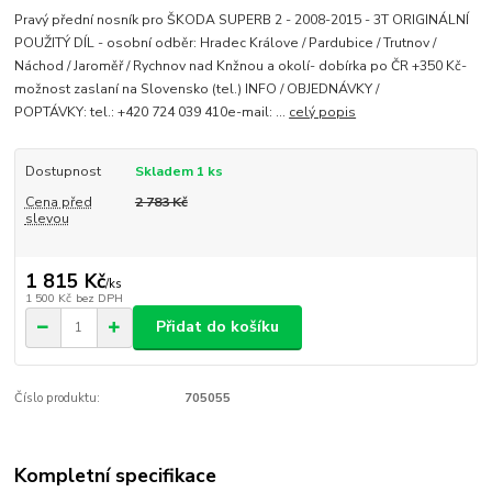
Pravý přední nosník pro ŠKODA SUPERB 2 - 2008-2015 - 3T ORIGINÁLNÍ
POUŽITÝ DÍL - osobní odběr: Hradec Králove / Pardubice / Trutnov /
Náchod / Jaroměř / Rychnov nad Knžnou a okolí- dobírka po ČR +350 Kč-
možnost zaslaní na Slovensko (tel.) INFO / OBJEDNÁVKY /
POPTÁVKY: tel.: +420 724 039 410e-mail: ...
celý popis
Dostupnost
Skladem 1 ks
Cena před
2 783 Kč
slevou
1 815 Kč
/
ks
1 500 Kč
bez DPH
Přidat do košíku
Číslo produktu:
705055
Kompletní specifikace