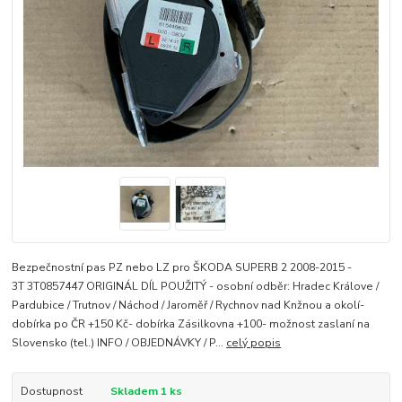
Bezpečnostní pas PZ nebo LZ pro ŠKODA SUPERB 2 2008-2015 -
3T 3T0857447 ORIGINÁL DÍL POUŽITÝ - osobní odběr: Hradec Králove /
Pardubice / Trutnov / Náchod / Jaroměř / Rychnov nad Knžnou a okolí-
dobírka po ČR +150 Kč- dobírka Zásilkovna +100- možnost zaslaní na
Slovensko (tel.) INFO / OBJEDNÁVKY / P...
celý popis
Dostupnost
Skladem 1 ks