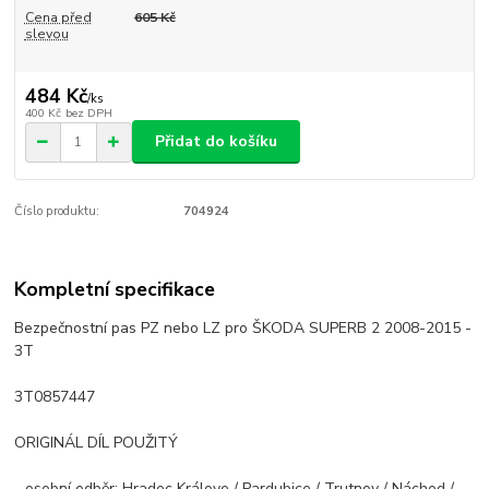
Cena před
605 Kč
slevou
484 Kč
/
ks
400 Kč
bez DPH
Přidat do košíku
Číslo produktu:
704924
Kompletní specifikace
Bezpečnostní pas PZ nebo LZ pro ŠKODA SUPERB 2 2008-2015 -
3T
3T0857447
ORIGINÁL DÍL POUŽITÝ
- osobní odběr: Hradec Králove / Pardubice / Trutnov / Náchod /