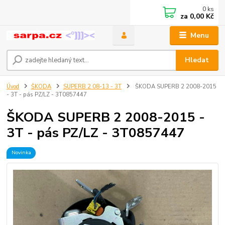
0
ks
za
0,00 Kč
Menu
Hledat
Úvod
ŠKODA
SUPERB 2 08-13 - 3T
ŠKODA SUPERB 2 2008-2015
- 3T - pás PZ/LZ - 3T0857447
ŠKODA SUPERB 2 2008-2015 -
3T - pás PZ/LZ - 3T0857447
Novinka