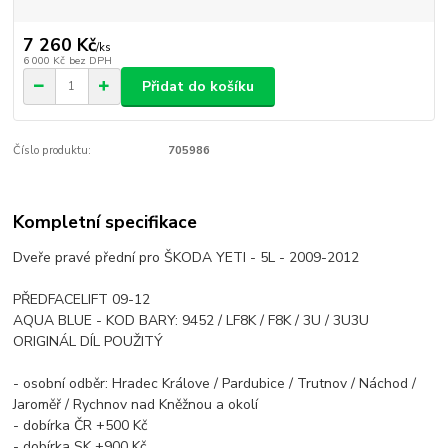
7 260 Kč
/
ks
6 000 Kč
bez DPH
Přidat do košíku
Číslo produktu:
705986
Kompletní specifikace
Dveře pravé přední pro ŠKODA YETI - 5L - 2009-2012
PŘEDFACELIFT 09-12
AQUA BLUE - KOD BARY: 9452 / LF8K / F8K / 3U / 3U3U
ORIGINÁL DÍL POUŽITÝ
- osobní odběr: Hradec Králove / Pardubice / Trutnov / Náchod /
Jaroměř / Rychnov nad Kněžnou a okolí
- dobírka ČR +500 Kč
- dobírka SK +900 Kč