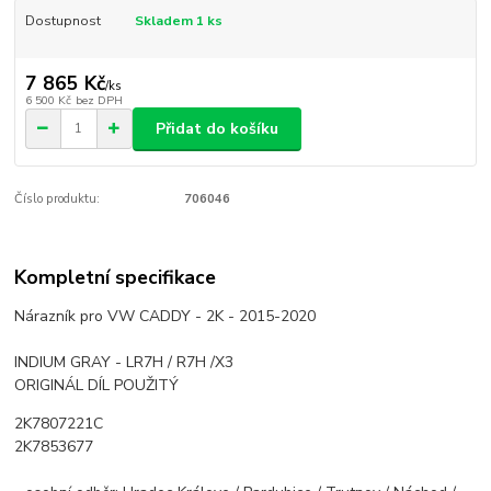
Dostupnost
Skladem 1 ks
7 865 Kč
/
ks
6 500 Kč
bez DPH
Přidat do košíku
Číslo produktu:
706046
Kompletní specifikace
Nárazník pro VW CADDY - 2K - 2015-2020
INDIUM GRAY - LR7H / R7H /X3
ORIGINÁL DÍL POUŽITÝ
2K7807221C
2K7853677