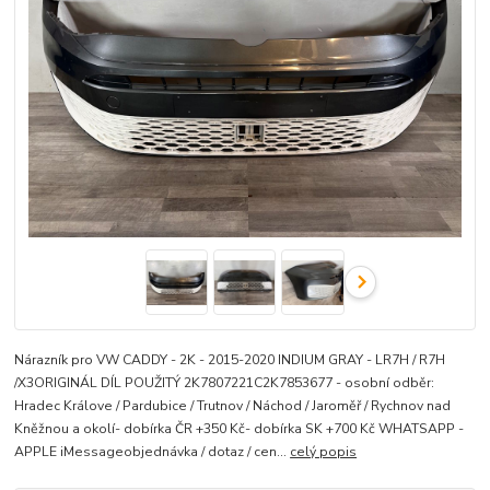
Nárazník pro VW CADDY - 2K - 2015-2020 INDIUM GRAY - LR7H / R7H
/X3ORIGINÁL DÍL POUŽITÝ 2K7807221C2K7853677 - osobní odběr:
Hradec Králove / Pardubice / Trutnov / Náchod / Jaroměř / Rychnov nad
Kněžnou a okolí- dobírka ČR +350 Kč- dobírka SK +700 Kč WHATSAPP -
APPLE iMessageobjednávka / dotaz / cen...
celý popis