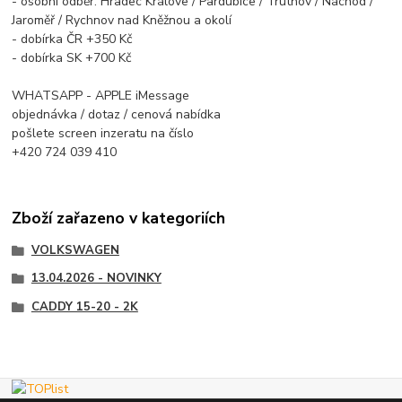
- osobní odběr: Hradec Králove / Pardubice / Trutnov / Náchod /
Jaroměř / Rychnov nad Kněžnou a okolí
- dobírka ČR +350 Kč
- dobírka SK +700 Kč
WHATSAPP - APPLE iMessage
objednávka / dotaz / cenová nabídka
pošlete screen inzeratu na číslo
+420 724 039 410
Zboží zařazeno v kategoriích
VOLKSWAGEN
13.04.2026 - NOVINKY
CADDY 15-20 - 2K