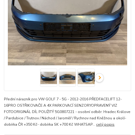
Přední nárazník pro VW GOLF 7 - 5G - 2012-2016 PŘEDFACELIFT 12-
16PRO OSTŘIKOVAČE A 4X PARKOVACÍ SENZORYOPRAVENÝ VIZ
FOTOORIGINÁL DÍL POUŽITÝ 5G0807221 - osobní odběr: Hradec Králove
/ Pardubice / Trutnov / Náchod / Jaroměř / Rychnov nad Kněžnou a okolí-
dobírka ČR +350 Kč- dobírka SK +700 Kč WHATSAP...
celý popis