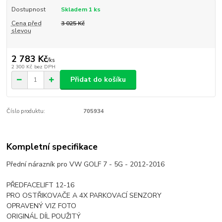
Dostupnost
Skladem 1 ks
Cena před
3 025 Kč
slevou
2 783 Kč
/
ks
2 300 Kč
bez DPH
Přidat do košíku
Číslo produktu:
705934
Kompletní specifikace
Přední nárazník pro VW GOLF 7 - 5G - 2012-2016
PŘEDFACELIFT 12-16
PRO OSTŘIKOVAČE A 4X PARKOVACÍ SENZORY
OPRAVENÝ VIZ FOTO
ORIGINÁL DÍL POUŽITÝ