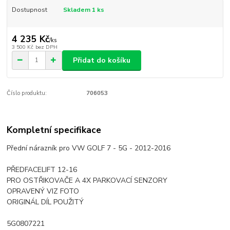
Dostupnost
Skladem 1 ks
4 235 Kč
/
ks
3 500 Kč
bez DPH
Přidat do košíku
Číslo produktu:
706053
Kompletní specifikace
Přední nárazník pro VW GOLF 7 - 5G - 2012-2016
PŘEDFACELIFT 12-16
PRO OSTŘIKOVAČE A 4X PARKOVACÍ SENZORY
OPRAVENÝ VIZ FOTO
ORIGINÁL DÍL POUŽITÝ
5G0807221