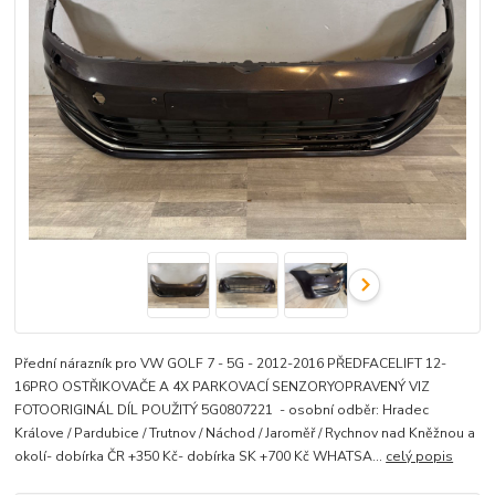
Přední nárazník pro VW GOLF 7 - 5G - 2012-2016 PŘEDFACELIFT 12-
16PRO OSTŘIKOVAČE A 4X PARKOVACÍ SENZORYOPRAVENÝ VIZ
FOTOORIGINÁL DÍL POUŽITÝ 5G0807221 - osobní odběr: Hradec
Králove / Pardubice / Trutnov / Náchod / Jaroměř / Rychnov nad Kněžnou a
okolí- dobírka ČR +350 Kč- dobírka SK +700 Kč WHATSA...
celý popis