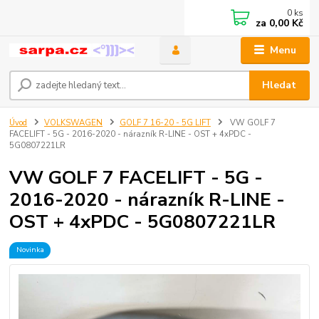
0
ks
za
0,00 Kč
Menu
Hledat
Úvod
VOLKSWAGEN
GOLF 7 16-20 - 5G LIFT
VW GOLF 7
FACELIFT - 5G - 2016-2020 - nárazník R-LINE - OST + 4xPDC -
5G0807221LR
VW GOLF 7 FACELIFT - 5G -
2016-2020 - nárazník R-LINE -
OST + 4xPDC - 5G0807221LR
Novinka