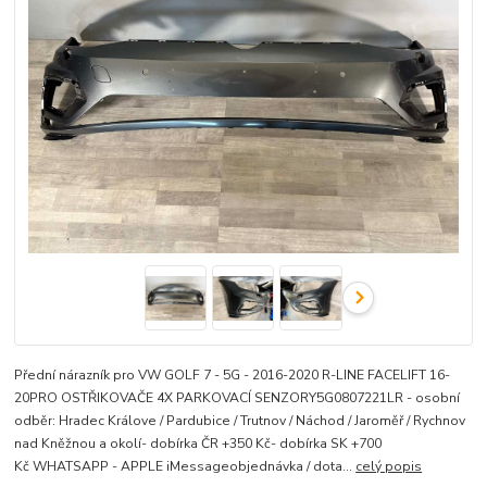
Přední nárazník pro VW GOLF 7 - 5G - 2016-2020 R-LINE FACELIFT 16-
20PRO OSTŘIKOVAČE 4X PARKOVACÍ SENZORY5G0807221LR - osobní
odběr: Hradec Králove / Pardubice / Trutnov / Náchod / Jaroměř / Rychnov
nad Kněžnou a okolí- dobírka ČR +350 Kč- dobírka SK +700
Kč WHATSAPP - APPLE iMessageobjednávka / dota...
celý popis