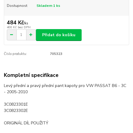
Dostupnost
Skladem 1 ks
484 Kč
/
ks
400 Kč
bez DPH
Přidat do košíku
Číslo produktu:
705323
Kompletní specifikace
Levý přední a pravý přední pant kapoty pro VW PASSAT B6 - 3C
- 2005-2010
3C0823301E
3C0823302E
ORIGINÁL DÍL POUŽITÝ