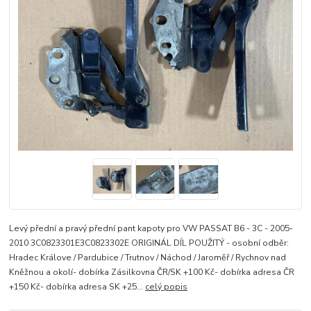
Levý přední a pravý přední pant kapoty pro VW PASSAT B6 - 3C - 2005-
2010 3C0823301E3C0823302E ORIGINÁL DÍL POUŽITÝ - osobní odběr:
Hradec Králove / Pardubice / Trutnov / Náchod / Jaroměř / Rychnov nad
Kněžnou a okolí- dobírka Zásilkovna ČR/SK +100 Kč- dobírka adresa ČR
+150 Kč- dobírka adresa SK +25...
celý popis