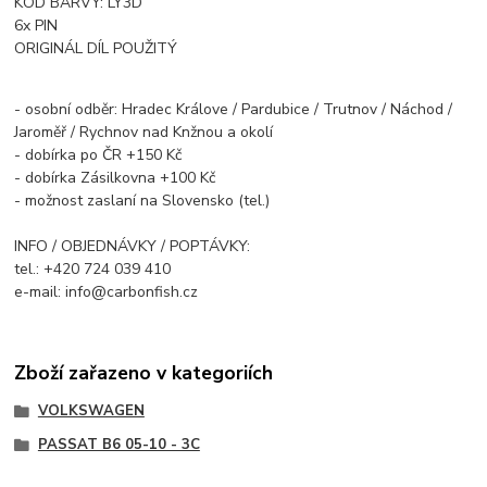
KOD BARVY: LY3D
6x PIN
ORIGINÁL DÍL POUŽITÝ
- osobní odběr: Hradec Králove / Pardubice / Trutnov / Náchod /
Jaroměř / Rychnov nad Knžnou a okolí
- dobírka po ČR +150 Kč
- dobírka Zásilkovna +100 Kč
- možnost zaslaní na Slovensko (tel.)
INFO / OBJEDNÁVKY / POPTÁVKY:
tel.: +420 724 039 410
e-mail: info@carbonfish.cz
Zboží zařazeno v kategoriích
VOLKSWAGEN
PASSAT B6 05-10 - 3C