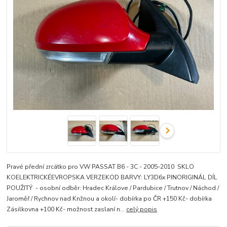
Pravé přední zrcátko pro VW PASSAT B6 - 3C - 2005-2010 SKLO
KOELEKTRICKÉEVROPSKA VERZEKOD BARVY: LY3D6x PINORIGINÁL DÍL
POUŽITÝ - osobní odběr: Hradec Králove / Pardubice / Trutnov / Náchod /
Jaroměř / Rychnov nad Knžnou a okolí- dobírka po ČR +150 Kč- dobírka
Zásilkovna +100 Kč- možnost zaslaní n...
celý popis