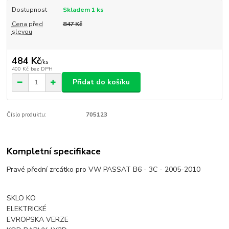
Dostupnost
Skladem 1 ks
Cena před
847 Kč
slevou
484 Kč
/
ks
400 Kč
bez DPH
Přidat do košíku
Číslo produktu:
705123
Kompletní specifikace
Pravé přední zrcátko pro VW PASSAT B6 - 3C - 2005-2010
SKLO KO
ELEKTRICKÉ
EVROPSKA VERZE