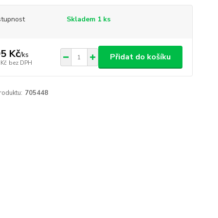
tupnost
Skladem 1 ks
5 Kč
/
ks
Přidat do košíku
 Kč
bez DPH
roduktu:
705448