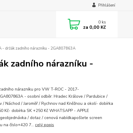
Přihlášení
0
ks
za
0,00 Kč
- držák zadního nárazníku - 2GA807863A
k zadního nárazníku -
zadního nárazníku pro VW T-ROC - 2017-
GA807863A - osobní odběr: Hradec Králove / Pardubice /
v / Náchod / Jaroměř / Rychnov nad Kněžnou a okolí- dobírka
0 Kč- dobírka SK +250 Kč WHATSAPP - APPLE
geobjednávka / dotaz / cenová nabídkapošlete screen
u na číslo+420 7...
celý popis