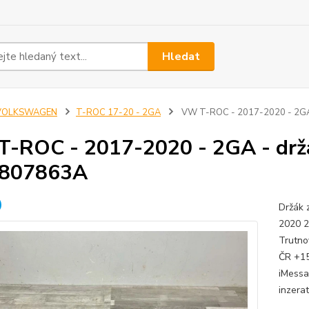
Hledat
VOLKSWAGEN
T-ROC 17-20 - 2GA
VW T-ROC - 2017-2020 - 2GA 
-ROC - 2017-2020 - 2GA - držá
807863A
Držák 
2020 2
Trutno
ČR +15
iMessa
inzerat