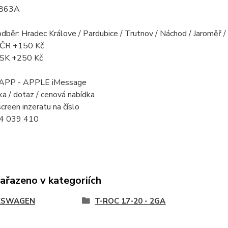
863A
odběr: Hradec Králove / Pardubice / Trutnov / Náchod / Jaroměř 
a ČR +150 Kč
a SK +250 Kč
PP - APPLE iMessage
a / dotaz / cenová nabídka
creen inzeratu na číslo
4 039 410
zařazeno v kategoriích
KSWAGEN
T-ROC 17-20 - 2GA