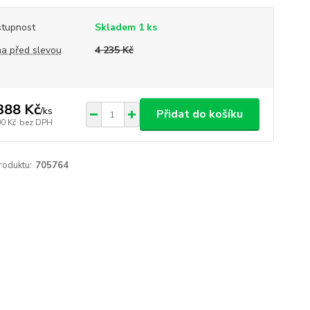
tupnost
Skladem 1 ks
a před slevou
4 235 Kč
388 Kč
/
ks
Přidat do košíku
00 Kč
bez DPH
roduktu:
705764