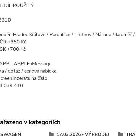
L DÍL POUŽITÝ
221B
odběr: Hradec Králove / Pardubice / Trutnov / Náchod / Jaroměř 
a ČR +350 Kč
a SK +700 Kč
PP - APPLE iMessage
a / dotaz / cenová nabídka
creen inzeratu na číslo
4 039 410
zařazeno v kategoriích
KSWAGEN
17.03.2026 - VÝPRODEJ
TRA