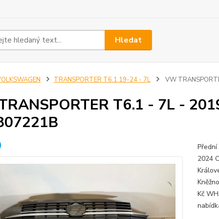
Hledat
VOLKSWAGEN
TRANSPORTER T6.1 19-24 - 7L
VW TRANSPORTER T
RANSPORTER T6.1 - 7L - 2019-
807221B
Přední
2024 O
Králov
Kněžno
Kč WHA
nabídk