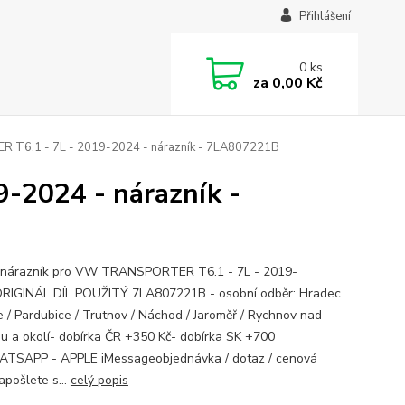
Přihlášení
0
ks
za
0,00 Kč
6.1 - 7L - 2019-2024 - nárazník - 7LA807221B
2024 - nárazník -
 nárazník pro VW TRANSPORTER T6.1 - 7L - 2019-
RIGINÁL DÍL POUŽITÝ 7LA807221B - osobní odběr: Hradec
e / Pardubice / Trutnov / Náchod / Jaroměř / Rychnov nad
u a okolí- dobírka ČR +350 Kč- dobírka SK +700
TSAPP - APPLE iMessageobjednávka / dotaz / cenová
apošlete s...
celý popis